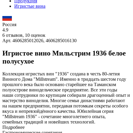
Продукция
Игристые вина
Россия
4.9
6 отзывов, 10 оценок
Арт. 4606285012026, 4606285016130
Игристое вино Мильстрим 1936 белое
полусухое
Коллекция игристых вин "1936" создана в честь 80-летия
Винного Дома "Millstream". Именно в тридцать шестом году
прошлого века было основано старейшее на Таманском
полуострове винодельческое предприятие. Все эти годы
наши сотрудники по крупицам собирали драгоценный опыт и
мастерство виноделия. Многие семьи династиями работают
на нашем предприятии, передавая потомкам секреты особого
вкуса и непревзойдённого качества. Юбилейная серия
"Millstream 1936" - сочетание многолетнего опыта,
семейных традиций и новейших технологий.
Подробнее
Гастрономические сочетания