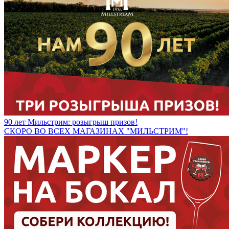
90 лет Мильстрим: розыгрыш призов!
СКОРО ВО ВСЕХ МАГАЗИНАХ "МИЛЬСТРИМ"!